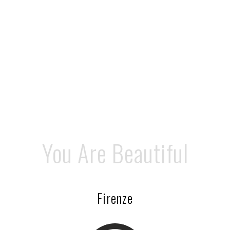
You Are Beautiful
Firenze