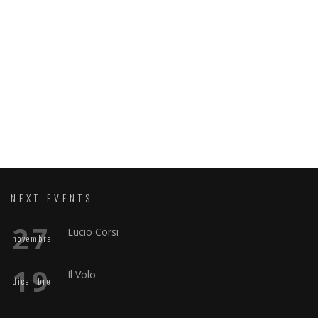
NEXT EVENTS
27
Lucio Corsi
novembre
19
Il Volo
dicembre