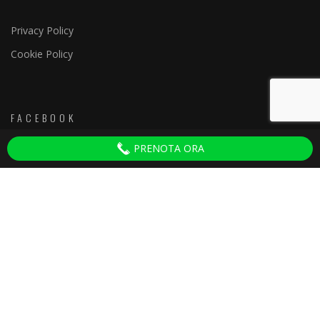
Privacy Policy
Cookie Policy
FACEBOOK
PRENOTA ORA
Discoteche Firenze
ULTIMI ARTICOLI
Tenax Firenze
22 Ottobre 2025