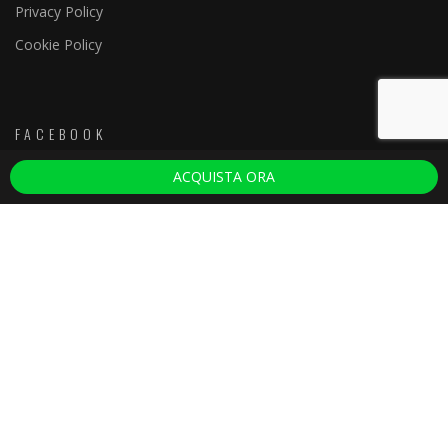
Privacy Policy
Cookie Policy
FACEBOOK
ACQUISTA ORA
Discoteche Firenze
ULTIMI ARTICOLI
Tenax Firenze
22 Ottobre 2025
Yab Firenze