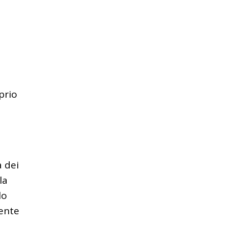
prio
a dei
la
lo
mente