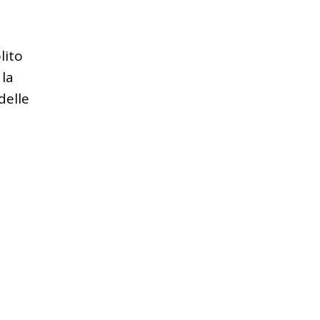
lito
 la
delle