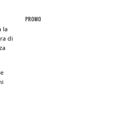
PROMO
 la
ra di
zza
re
ni